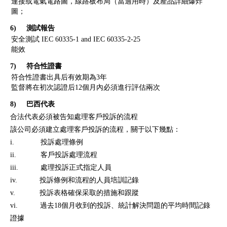
連接或電氣電路圖，線路板布局（當適用時）及產品詳細爆炸
圖；
6) 測試報告
安全測試 IEC 60335-1 and IEC 60335-2-25
能效
7) 符合性證書
符合性證書出具后有效期為3年
監督將在初次認證后12個月內必須進行評估兩次
8) 巴西代表
合法代表必須被告知處理客戶投訴的流程
該公司必須建立處理客戶投訴的流程，關于以下幾點：
i. 投訴處理條例
ii. 客戶投訴處理流程
iii. 處理投訴正式指定人員
iv. 投訴條例和流程的人員培訓記錄
v. 投訴表格確保采取的措施和跟蹤
vi. 過去18個月收到的投訴、統計解決問題的平均時間記錄
證據