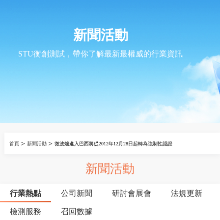
新聞活動
STU衡創測試，帶你了解最新最權威的行業資訊
>
>
首頁
新聞活動
微波爐進入巴西將從2012年12月28日起轉為強制性認證
新聞活動
行業熱點
公司新聞
研討會展會
法規更新
檢測服務
召回數據