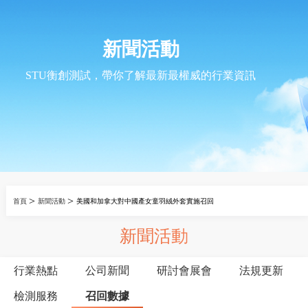
新聞活動
STU衡創測試，帶你了解最新最權威的行業資訊
>
>
首頁
新聞活動
美國和加拿大對中國產女童羽絨外套實施召回
新聞活動
行業熱點
公司新聞
研討會展會
法規更新
檢測服務
召回數據