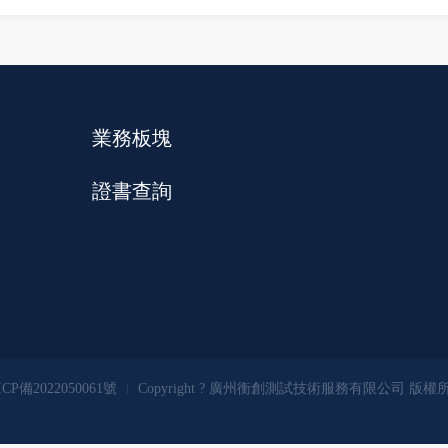
業務板塊
證書查詢
CP備2022050061號
Copyright ?
廣州衡創測試技術服務有限公司
版權