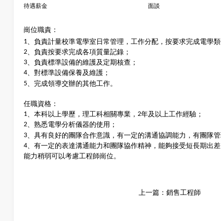
待遇薪金
面談
崗位
職責：
1
、負責計量校準電學室日常管理，工作分配，按要求完成電學類
2
、負責按要求完成各項質量記錄；
3
、負責標準設備的維護及定期核查；
4
、對標準設備保養及維護；
5
、完成領導交辦的其他工作。
任職資格：
1
、本科以上學歷，理工科相關專業，
2
年及以上工作經驗；
熟悉電學
分析儀器的使用；
2
、
3
、具有良好的團隊合作意識，有一定的溝通協調能力，有團隊管
4
、有一定的表達溝通能力和團隊協作精神，能夠接受短長期出差
能力稍弱可以考慮工程師崗位。
上一篇
：
銷售工程師