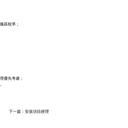
儀器校準；
理優先考慮；
。
下一篇
：
安規項目經理