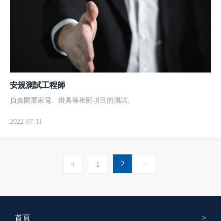
安規測試工程師
負責開展家電、燈具等相關項目的測試。
2022-07-11
2
>
<
1
首頁