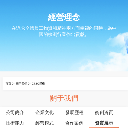
經營理念
在追求全體員工物資和精神兩方面幸福的同時，為中
國的檢測行業作出貢獻。
>
>
首頁
關于我們
CPSC授權
關于我們
公司簡介
企業文化
發展歷程
衡創資質
技術能力
經營模式
合作案例
資質展示